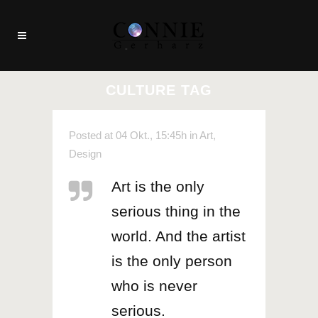
CULTURE TAG
Posted at 04 Okt., 15:45h
in
Art
,
Design
Art is the only
serious thing in the
world. And the artist
is the only person
who is never
serious.