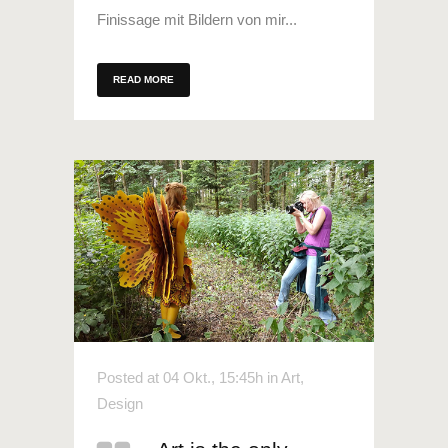
Finissage mit Bildern von mir...
READ MORE
Posted at 04 Okt., 15:45h
in
Art
,
Design