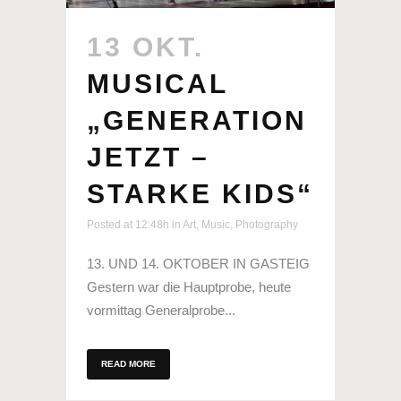
13 OKT.
MUSICAL
„GENERATION
JETZT –
STARKE KIDS“
Posted at 12:48h
in
Art
,
Music
,
Photography
13. UND 14. OKTOBER IN GASTEIG
Gestern war die Hauptprobe, heute
vormittag Generalprobe...
READ MORE